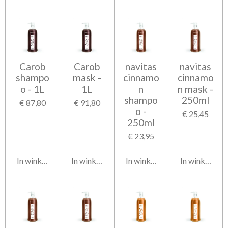
Carob
Carob
navitas
navitas
shampo
mask -
cinnamo
cinnamo
o - 1L
1L
n
n mask -
shampo
250ml
€ 87,80
€ 91,80
o -
€ 25,45
250ml
€ 23,95
In winkelwagen
In winkelwagen
In winkelwagen
In winkelwag