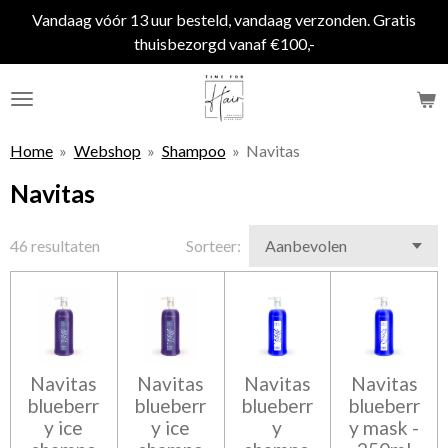
Vandaag vóór 13 uur besteld, vandaag verzonden. Gratis
Ga
thuisbezorgd vanaf €100,-
direct
naar
de
hoofdinhoud
Home
»
Webshop
»
Shampoo
»
Navitas
Navitas
46 resultaten
Sorteer:
Navitas
Navitas
Navitas
Navitas
blueberr
blueberr
blueberr
blueberr
y ice
y ice
y
y mask -