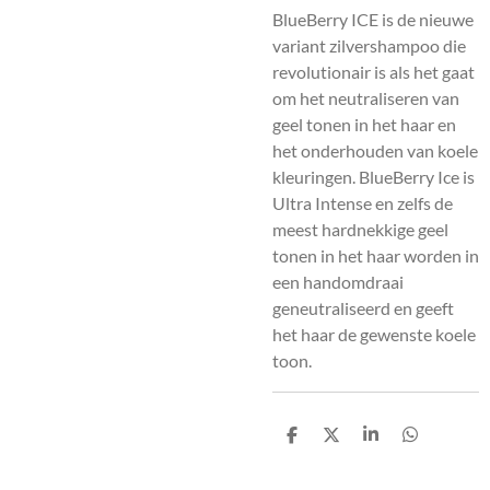
BlueBerry ICE is de nieuwe
variant zilvershampoo die
revolutionair is als het gaat
om het neutraliseren van
geel tonen in het haar en
het onderhouden van koele
kleuringen. BlueBerry Ice is
Ultra Intense en zelfs de
meest hardnekkige geel
tonen in het haar worden in
een handomdraai
geneutraliseerd en geeft
het haar de gewenste koele
toon.
D
D
S
D
e
e
h
e
l
e
a
l