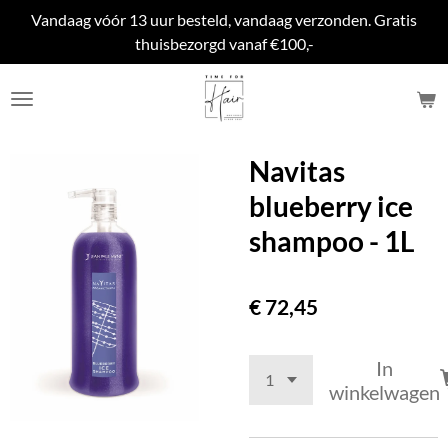
Vandaag vóór 13 uur besteld, vandaag verzonden. Gratis
Ga
thuisbezorgd vanaf €100,-
direct
naar
de
hoofdinhoud
Navitas
blueberry ice
shampoo - 1L
€ 72,45
In
winkelwagen