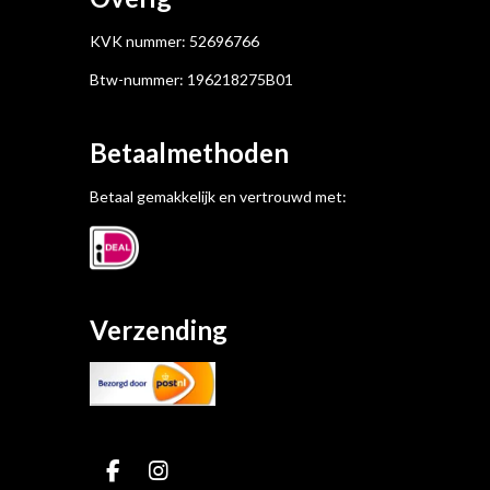
KVK nummer:
52696766
Btw-nummer:
196218275B01
Betaalmethoden
Betaal gemakkelijk en vertrouwd met:
Verzending
F
I