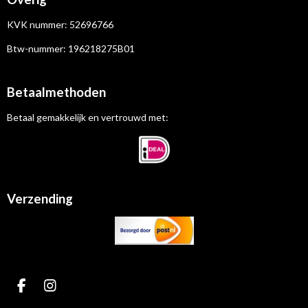
KVK nummer:
52696766
Btw-nummer:
196218275B01
Betaalmethoden
Betaal gemakkelijk en vertrouwd met:
Verzending
F
I
a
n