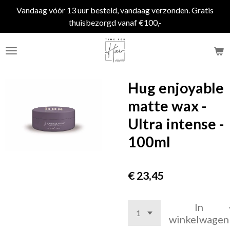
Vandaag vóór 13 uur besteld, vandaag verzonden. Gratis
Ga
thuisbezorgd vanaf €100,-
direct
naar
de
hoofdinhoud
Hug enjoyable
matte wax -
Ultra intense -
100ml
€ 23,45
In
winkelwagen