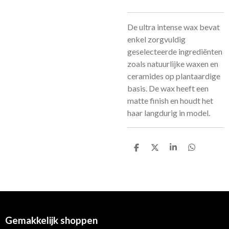
De ultra intense wax bevat
enkel zorgvuldig
geselecteerde ingrediënten
zoals natuurlijke waxen en
ceramides op plantaardige
basis. De wax heeft een
matte finish en houdt het
haar langdurig in model.
D
D
S
D
e
e
h
e
l
e
a
l
e
l
r
e
n
e
n
Gemakkelijk shoppen