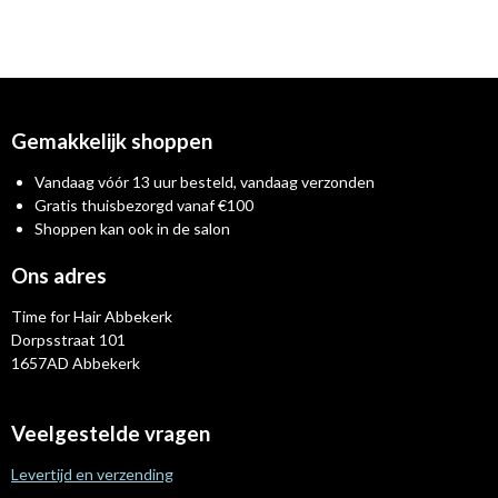
e
e
h
e
l
e
a
l
e
l
r
e
n
e
n
Gemakkelijk shoppen
Vandaag vóór 13 uur besteld, vandaag verzonden
Gratis thuisbezorgd vanaf €100
Shoppen kan ook in de salon
Ons adres
Time for Hair Abbekerk
Dorpsstraat 101
1657AD Abbekerk
Veelgestelde vragen
Levertijd en verzending