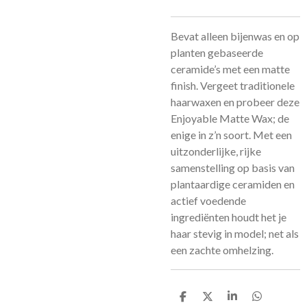
Bevat alleen bijenwas en op
planten gebaseerde
ceramide’s met een matte
finish. Vergeet traditionele
haarwaxen en probeer deze
Enjoyable Matte Wax; de
enige in z’n soort. Met een
uitzonderlijke, rijke
samenstelling op basis van
plantaardige ceramiden en
actief voedende
ingrediënten houdt het je
haar stevig in model; net als
een zachte omhelzing.
D
D
S
D