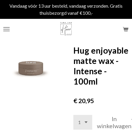
Vandaag vóór 13 uur besteld, vandaag verzonden. Gratis
Ga
thuisbezorgd vanaf €100,-
direct
naar
de
hoofdinhoud
Hug enjoyable
matte wax -
Intense -
100ml
€ 20,95
In
winkelwagen