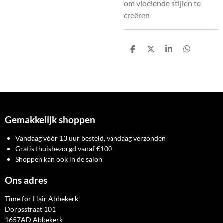
om vloeiende stijlen te
creëren
D
D
S
D
e
e
h
e
l
e
a
l
e
l
r
e
n
e
n
Gemakkelijk shoppen
Vandaag vóór 13 uur besteld, vandaag verzonden
Gratis thuisbezorgd vanaf €100
Shoppen kan ook in de salon
Ons adres
Time for Hair Abbekerk
Dorpsstraat 101
1657AD Abbekerk