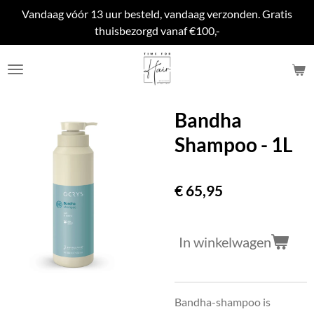
Vandaag vóór 13 uur besteld, vandaag verzonden. Gratis
Ga
thuisbezorgd vanaf €100,-
direct
naar
de
hoofdinhoud
Bandha
Shampoo - 1L
€ 65,95
In winkelwagen
Bandha-shampoo is